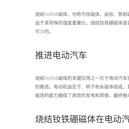
烧结NdFeB磁体，也称为钕磁体，由钕、铁
由于其特殊的强度重量比，烧结钕铁硼磁体是
可少的。
推进电动汽车
烧结NdFeB磁体的关键应用之一在于电动汽
的推进。电动机由定子、转子和永磁体组成，其
磁场的能力确保了高效的发电和转换，最终推
烧结钕铁硼磁体在电动