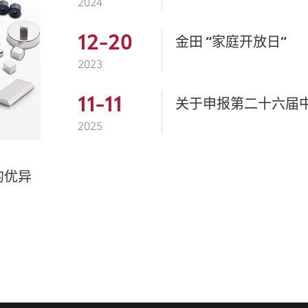
2024
12-20
金田 “家庭开放日”
2023
11-11
关于申报第二十六届
2025
的优异