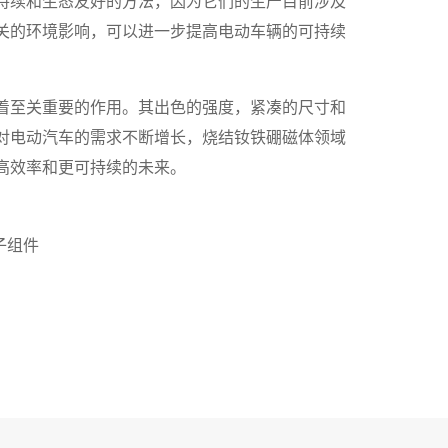
关的环境影响，可以进一步提高电动车辆的可持续
着至关重要的作用。其出色的强度，紧凑的尺寸和
对电动汽车的需求不断增长，烧结钕铁硼磁体领域
高效率和更可持续的未来。
子组件