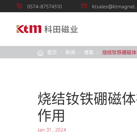
0574-87574510
ktsales@ktmagnet
首页
新闻
博客
烧结钕铁硼磁体
烧结钕铁硼磁体
作用
Jan 31 , 2024