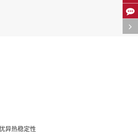
的优异热稳定性