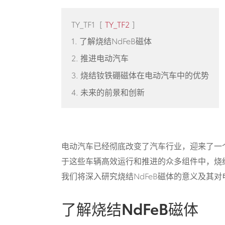
TY_TF1
[
TY_TF2
]
1. 了解烧结NdFeB磁体
2. 推进电动汽车
3. 烧结钕铁硼磁体在电动汽车中的优势
4. 未来的前景和创新
电动汽车已经彻底改变了汽车行业，迎来了一
于这些车辆高效运行和推进的众多组件中，烧
我们将深入研究烧结NdFeB磁体的意义及其
了解烧结NdFeB磁体