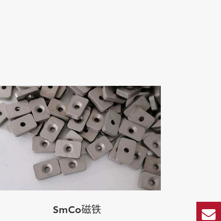
SmCo磁铁