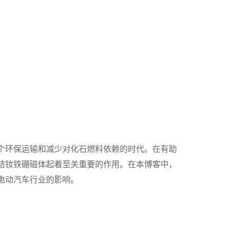
个环保运输和减少对化石燃料依赖的时代。在有助
结钕铁硼磁体起着至关重要的作用。在本博客中，
对电动汽车行业的影响。