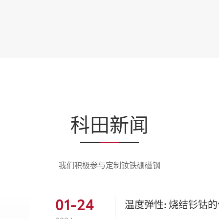
科田新闻
我们积极参与定制钕铁硼磁钢
01-24
温度弹性: 烧结钐钴